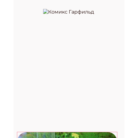
Премия «Здоровое питание —
2026»
29.07.2026
Август. Дети: топ-7 развлечений в
последний месяц лета
27.07.2026
Счастливые рассказы от
музыканта, культуролога и
помощника Деда Мороза
24.07.2026
Фестиваль «Вкус лета» в Москве:
два дня музыки, гастрономии и
летнего лайфстайла
23.07.2026
Вебинар для библиотекарей от