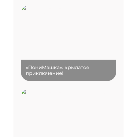
«ПониМашка»: крылатое
приключение!