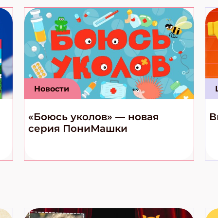
Новости
«Боюсь уколов» — новая
В
серия ПониМашки