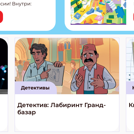
сии! Внутри:
ар, башкир и
тольная игра
из Алтая Очень
лова Традиционные
родов России
кс про
е приключения!
Детективы
Детектив: Лабиринт Гранд-
К
базар