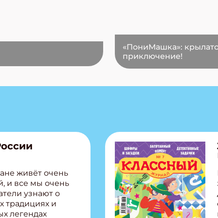
«ПониМашка»: крылат
приключение!
России
ане живёт очень
, и все мы очень
атели узнают о
х традициях и
ых легендах