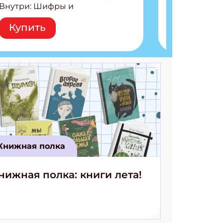
Внутри: Шифры и
расшифровки Плетем
Купить
запутанные поделки
Разгадываем головоломки
Ищем коды 3 комикса
Книжная полка
нижная полка: книги лета!