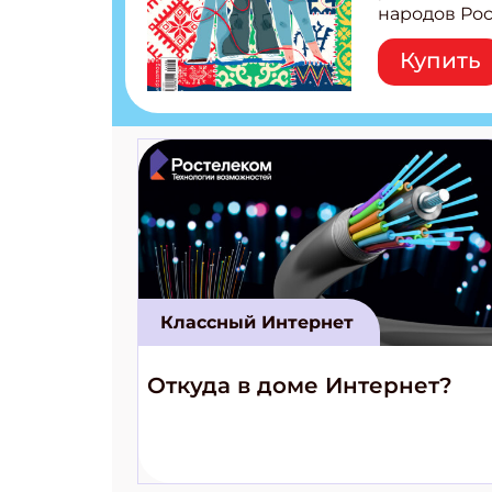
народов Рос
Легенды тат
Купить
бурятов Нас
Страшилка 
странные с
рецепты на
Новый коми
космически
Классный Интернет
Откуда в доме Интернет?