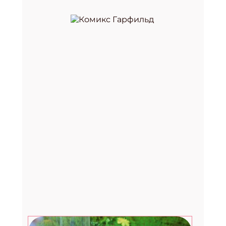
Премия «Здоровое питание —
2026»
29.07.2026
Август. Дети: топ-7 развлечений в
последний месяц лета
27.07.2026
Счастливые рассказы от
музыканта, культуролога и
помощника Деда Мороза
24.07.2026
Фестиваль «Вкус лета» в Москве:
два дня музыки, гастрономии и
летнего лайфстайла
23.07.2026
Вебинар для библиотекарей от