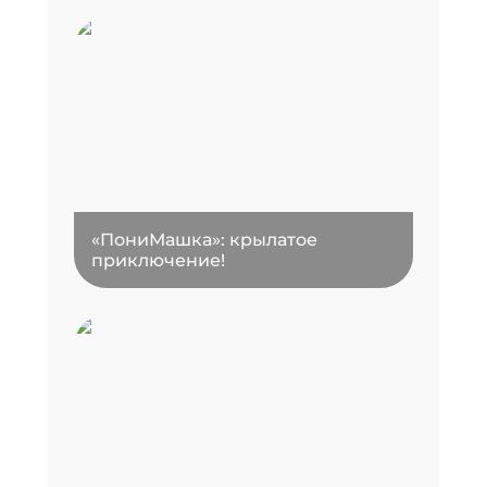
«ПониМашка»: крылатое
приключение!