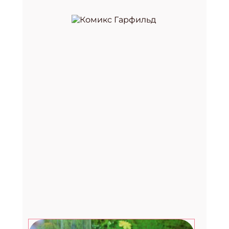
Премия «Здоровое питание —
2026»
29.07.2026
Август. Дети: топ-7 развлечений в
последний месяц лета
27.07.2026
Счастливые рассказы от
музыканта, культуролога и
помощника Деда Мороза
24.07.2026
Фестиваль «Вкус лета» в Москве:
два дня музыки, гастрономии и
летнего лайфстайла
23.07.2026
Вебинар для библиотекарей от