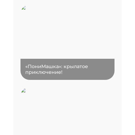
«ПониМашка»: крылатое
приключение!